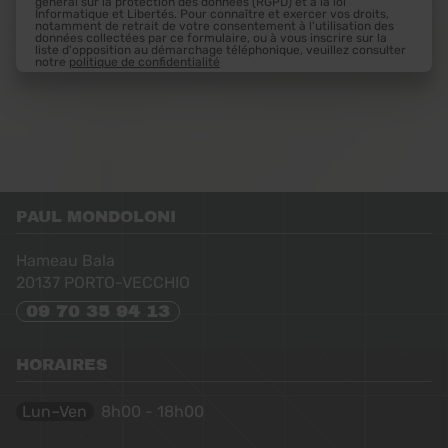
général sur la protection des données (RGPD) et à la loi
Informatique et Libertés. Pour connaître et exercer vos droits,
notamment de retrait de votre consentement à l'utilisation des
données collectées par ce formulaire, ou à vous inscrire sur la
liste d'opposition au démarchage téléphonique, veuillez consulter
notre
politique de confidentialité
PAUL MONDOLONI
Hameau Bala
20137
PORTO-VECCHIO
09 70 35 94 13
HORAIRES
Lun–Ven
8h00 - 18h00